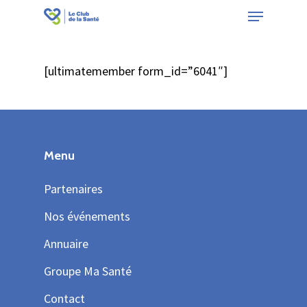
Menu
Skip
to
Close
main
Menu
[ultimatemember form_id=”6041″]
content
Menu
Partenaires
Nos événements
Annuaire
Groupe Ma Santé
Contact