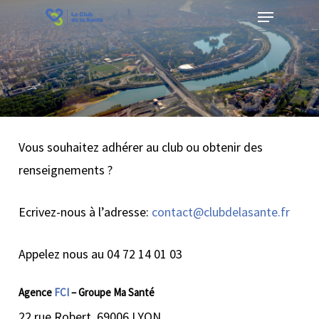
Menu
Skip
to
Close
main
Menu
content
Vous souhaitez adhérer au club ou obtenir des
renseignements ?
Ecrivez-nous à l’adresse:
contact@clubdelasante.fr
Appelez nous au 04 72 14 01 03
Agence
FCI
– Groupe Ma Santé
22 rue Robert, 69006 LYON