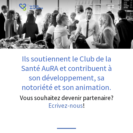
Menu
Skip
to
Close
main
Menu
content
Ils soutiennent le Club de la
Santé AuRA et contribuent à
son développement, sa
notoriété et son animation.
Vous souhaitez devenir partenaire?
Ecrivez-nous
!