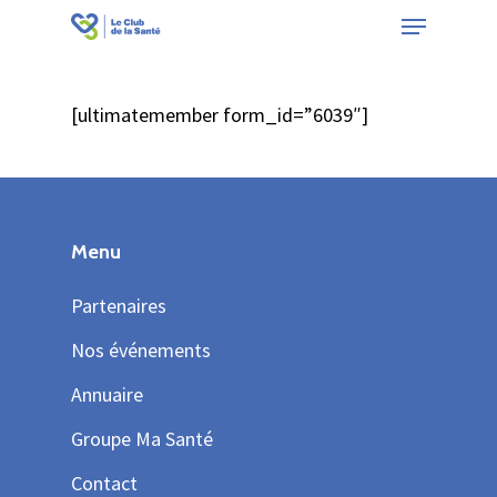
Menu
Skip
to
Close
main
Menu
[ultimatemember form_id=”6039″]
content
Menu
Partenaires
Nos événements
Annuaire
Groupe Ma Santé
Contact